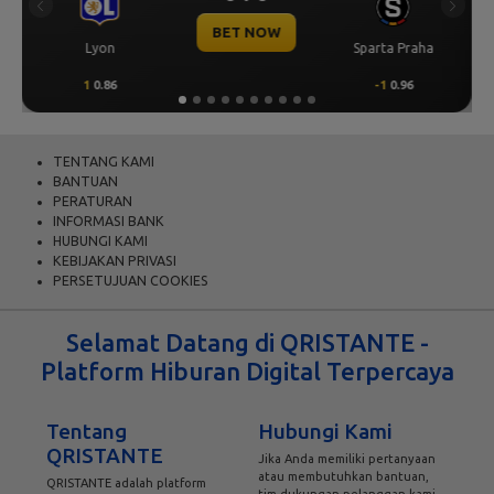
Previous
Next
OW
BET NOW
Sparta Praha
SK Sturm Graz
-1
0.96
-0.5
0.95
TENTANG KAMI
BANTUAN
PERATURAN
INFORMASI BANK
HUBUNGI KAMI
KEBIJAKAN PRIVASI
PERSETUJUAN COOKIES
Selamat Datang di QRISTANTE -
Platform Hiburan Digital Terpercaya
Tentang
Hubungi Kami
QRISTANTE
Jika Anda memiliki pertanyaan
atau membutuhkan bantuan,
QRISTANTE adalah platform
tim dukungan pelanggan kami