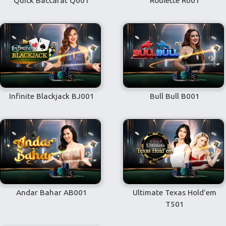
Quick Baccarat Q001
Roulette R001
Infinite Blackjack BJ001
Bull Bull B001
Andar Bahar AB001
Ultimate Texas Hold'em
T501