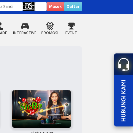
 sementara waktu layanan Withdraw, dan Customer Service akan NON-AKTIF sementar
Masuk
Daftar
ADE
INTERACTIVE
PROMOSI
EVENT