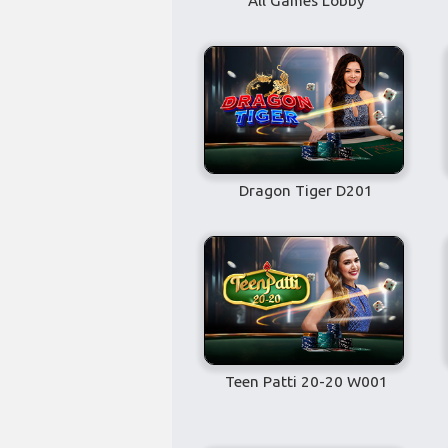
All Games Lobby
Dragon Tiger D201
Teen Patti 20-20 W001