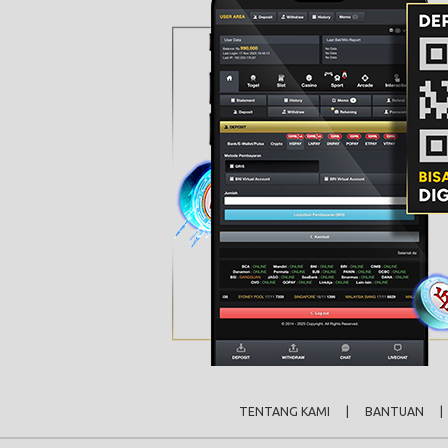
TENTANG KAMI
|
BANTUAN
|