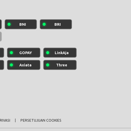
BNI
BRI
GOPAY
LinkAja
Axiata
Three
RIVASI
|
PERSETUJUAN COOKIES