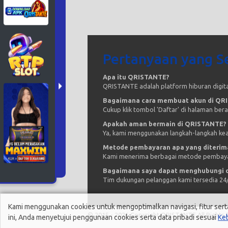
Pertanyaan yang S
Apa itu QRISTANTE?
QRISTANTE adalah platform hiburan digita
Bagaimana cara membuat akun di QR
Cukup klik tombol 'Daftar' di halaman ber
Apakah aman bermain di QRISTANTE?
Ya, kami menggunakan langkah-langkah kea
Metode pembayaran apa yang diterim
Kami menerima berbagai metode pembayaran
Bagaimana saya dapat menghubungi 
Tim dukungan pelanggan kami tersedia 24/7 
Kami menggunakan cookies untuk mengoptimalkan navigasi, fitur serta
© 2015 - 2026 Copyright QRISTANTE.
All Rights
ini, Anda menyetujui penggunaan cookies serta data pribadi sesuai
Keb