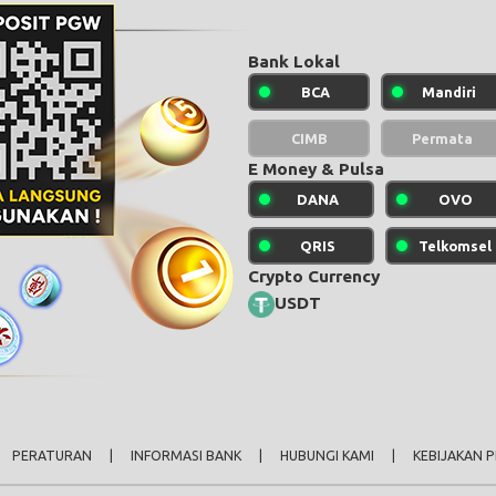
Bank Lokal
BCA
Mandiri
CIMB
Permata
E Money & Pulsa
DANA
OVO
QRIS
Telkomsel
Crypto Currency
USDT
PERATURAN
|
INFORMASI BANK
|
HUBUNGI KAMI
|
KEBIJAKAN P