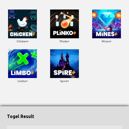
Chicken+
Plinko+
Mines+
Limbo+
Spire+
Togel Result