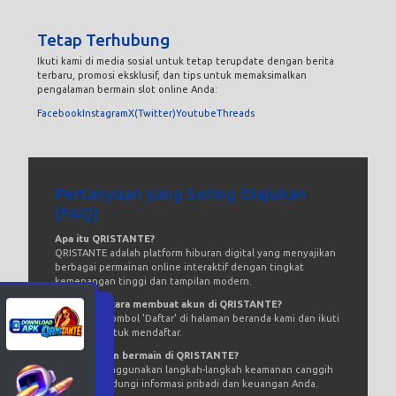
Tetap Terhubung
Ikuti kami di media sosial untuk tetap terupdate dengan berita
terbaru, promosi eksklusif, dan tips untuk memaksimalkan
pengalaman bermain slot online Anda:
Facebook
Instagram
X(Twitter)
Youtube
Threads
Pertanyaan yang Sering Diajukan
(FAQ)
Apa itu QRISTANTE?
QRISTANTE adalah platform hiburan digital yang menyajikan
berbagai permainan online interaktif dengan tingkat
kemenangan tinggi dan tampilan modern.
Bagaimana cara membuat akun di QRISTANTE?
Cukup klik tombol 'Daftar' di halaman beranda kami dan ikuti
petunjuk untuk mendaftar.
Apakah aman bermain di QRISTANTE?
Ya, kami menggunakan langkah-langkah keamanan canggih
untuk melindungi informasi pribadi dan keuangan Anda.