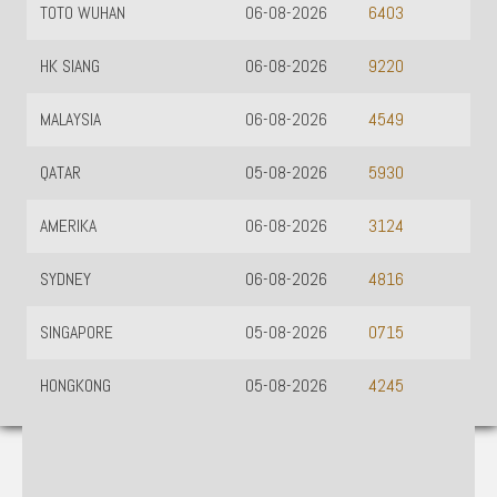
TOTO WUHAN
06-08-2026
6403
HK SIANG
06-08-2026
9220
MALAYSIA
06-08-2026
4549
QATAR
05-08-2026
5930
AMERIKA
06-08-2026
3124
SYDNEY
06-08-2026
4816
SINGAPORE
05-08-2026
0715
HONGKONG
05-08-2026
4245