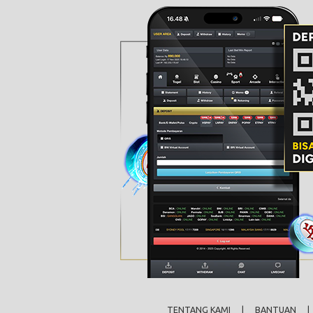
Leprechaun's Luck:
Rich
Cash Collect
Lucky Bass: Mega
Epic 
Cash Collect
TENTANG KAMI
|
BANTUAN
|