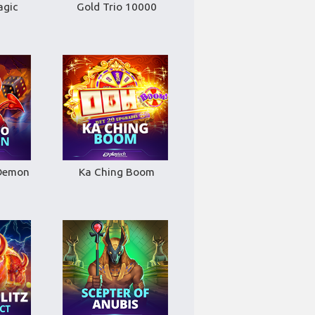
agic
Gold Trio 10000
 Demon
Ka Ching Boom