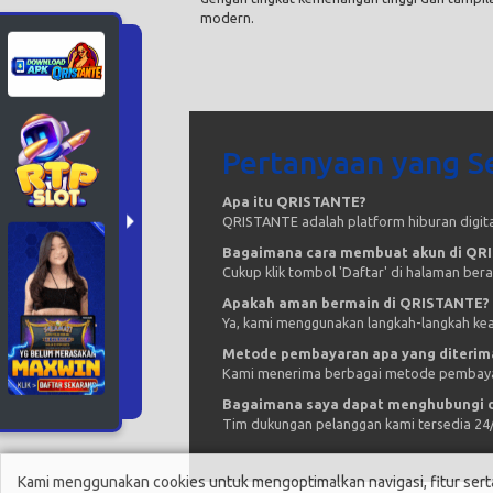
modern.
Pertanyaan yang S
Macabra Linx
Th
Apa itu QRISTANTE?
QRISTANTE adalah platform hiburan digita
Bagaimana cara membuat akun di QR
Cukup klik tombol 'Daftar' di halaman ber
Apakah aman bermain di QRISTANTE?
Ya, kami menggunakan langkah-langkah kea
Metode pembayaran apa yang diterim
Kami menerima berbagai metode pembayaran
Bagaimana saya dapat menghubungi 
Tim dukungan pelanggan kami tersedia 24/7 
Primal Spirits
Cash
Kami menggunakan cookies untuk mengoptimalkan navigasi, fitur serta
© 2015 - 2026 Copyright QRISTANTE.
All Rights