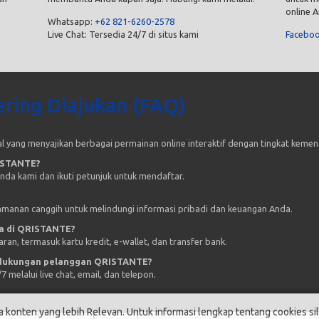
online A
Whatsapp:
+62 821-6260-2578
Live Chat: Tersedia 24/7 di situs kami
Facebo
ering Diajukan (FAQ)
e Racaroon
Sahara Riches: Cash
Veils of Ve
l yang menyajikan berbagai permainan online interaktif dengan tingkat keme
Collect Max
ISTANTE?
anda kami dan ikuti petunjuk untuk mendaftar.
manan canggih untuk melindungi informasi pribadi dan keuangan Anda.
a di QRISTANTE?
, termasuk kartu kredit, e-wallet, dan transfer bank.
dukungan pelanggan QRISTANTE?
melalui live chat, email, dan telepon.
 Truck Begins
Book of Inferno
Mine & Me
 konten yang lebih Relevan. Untuk informasi lengkap tentang cookies sil
 Reserved.
MOBILE
WAP