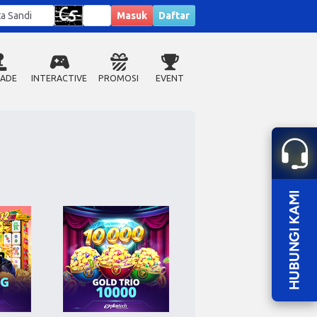
 sementara waktu layanan Withdraw, dan Customer Service akan NON-AKTIF sementara
Masuk
Daftar
ADE
INTERACTIVE
PROMOSI
EVENT