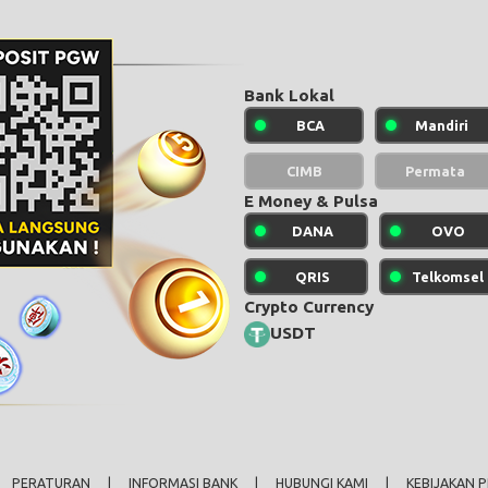
Bank Lokal
 Roll: Lust for
Sahara Riches Cash
High Street 
BCA
Mandiri
Gold!
Collect
CIMB
Permata
E Money & Pulsa
DANA
OVO
QRIS
Telkomsel
Crypto Currency
USDT
Fish Adventure
Circuit Shock
Shields of L
PERATURAN
|
INFORMASI BANK
|
HUBUNGI KAMI
|
KEBIJAKAN P