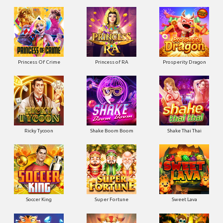
Princess Of Crime
Princess of RA
Prosperity Dragon
Ricky Tycoon
Shake Boom Boom
Shake Thai Thai
Soccer King
Super Fortune
Sweet Lava