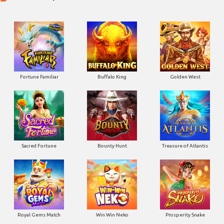
Fortune Familiar
Buffalo King
Golden West
Sacred Fortune
Bounty Hunt
Treasure of Atlantis
Royal Gems Match
Win Win Neko
Prosperity Snake