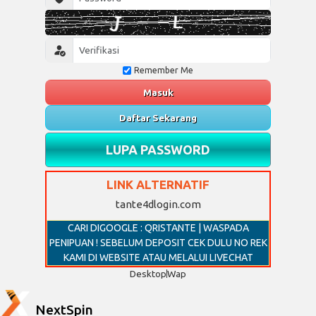
Remember Me
Masuk
Daftar Sekarang
LUPA PASSWORD
LINK ALTERNATIF
tante4dlogin.com
CARI DIGOOGLE : QRISTANTE | WASPADA
PENIPUAN ! SEBELUM DEPOSIT CEK DULU NO REK
KAMI DI WEBSITE ATAU MELALUI LIVECHAT
Desktop
Wap
NextSpin