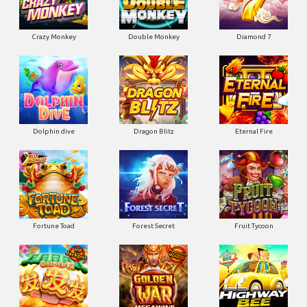
Crazy Monkey
Double Monkey
Diamond 7
Dolphin dive
Dragon Blitz
Eternal Fire
Fortune Toad
Forest Secret
Fruit Tycoon