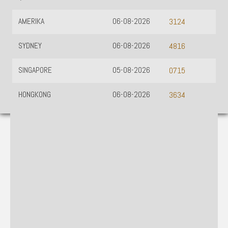
AMERIKA
06-08-2026
3124
SYDNEY
06-08-2026
4816
SINGAPORE
05-08-2026
0715
HONGKONG
06-08-2026
3634