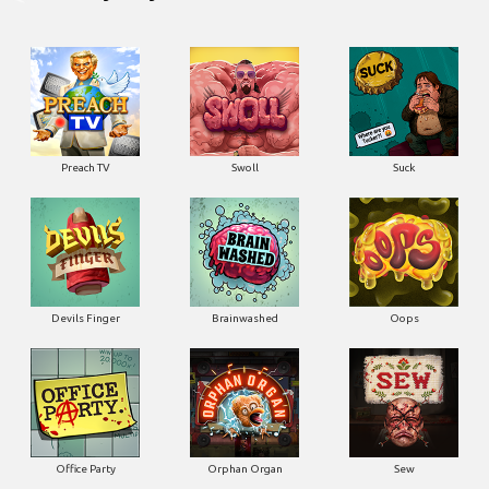
Preach TV
Swoll
Suck
Devils Finger
Brainwashed
Oops
Office Party
Orphan Organ
Sew