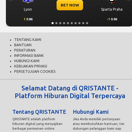
BET NOW
Sparta Praha
SK Sturm Graz
-1
0.96
-0.5
0.95
TENTANG KAMI
BANTUAN
PERATURAN
INFORMASI BANK
HUBUNGI KAMI
KEBIJAKAN PRIVASI
PERSETUJUAN COOKIES
Selamat Datang di QRISTANTE -
Platform Hiburan Digital Terpercaya
Tentang QRISTANTE
Hubungi Kami
QRISTANTE adalah platform
Jika Anda memiliki pertanyaan
hiburan digital yang menyajikan
atau membutuhkan bantuan, tim
berbagai permainan online
dukungan pelanggan kami siap