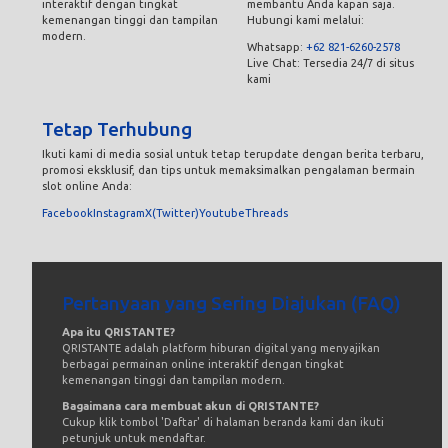
interaktif dengan tingkat
membantu Anda kapan saja.
kemenangan tinggi dan tampilan
Hubungi kami melalui:
modern.
Whatsapp:
+62 821-6260-2578
Live Chat: Tersedia 24/7 di situs
kami
Tetap Terhubung
Ikuti kami di media sosial untuk tetap terupdate dengan berita terbaru,
promosi eksklusif, dan tips untuk memaksimalkan pengalaman bermain
slot online Anda:
Facebook
Instagram
X(Twitter)
Youtube
Threads
Pertanyaan yang Sering Diajukan (FAQ)
Apa itu QRISTANTE?
QRISTANTE adalah platform hiburan digital yang menyajikan
berbagai permainan online interaktif dengan tingkat
kemenangan tinggi dan tampilan modern.
Bagaimana cara membuat akun di QRISTANTE?
Cukup klik tombol 'Daftar' di halaman beranda kami dan ikuti
petunjuk untuk mendaftar.