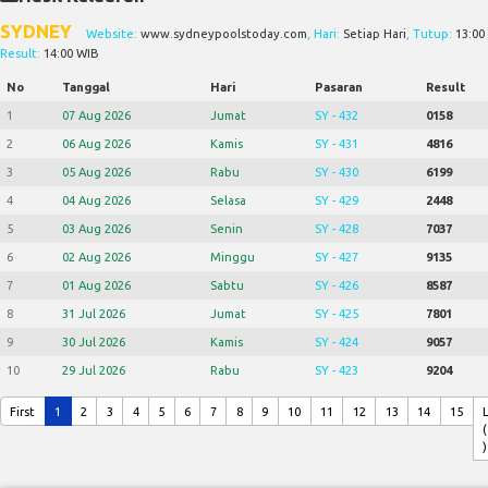
SYDNEY
Website:
www.sydneypoolstoday.com
, Hari:
Setiap Hari
, Tutup:
13:00
Result:
14:00 WIB
No
Tanggal
Hari
Pasaran
Result
1
07 Aug 2026
Jumat
SY - 432
0158
2
06 Aug 2026
Kamis
SY - 431
4816
3
05 Aug 2026
Rabu
SY - 430
6199
4
04 Aug 2026
Selasa
SY - 429
2448
5
03 Aug 2026
Senin
SY - 428
7037
6
02 Aug 2026
Minggu
SY - 427
9135
7
01 Aug 2026
Sabtu
SY - 426
8587
8
31 Jul 2026
Jumat
SY - 425
7801
9
30 Jul 2026
Kamis
SY - 424
9057
10
29 Jul 2026
Rabu
SY - 423
9204
First
1
2
3
4
5
6
7
8
9
10
11
12
13
14
15
(
)