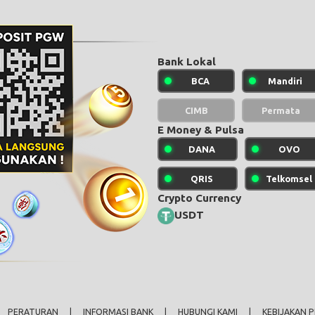
 Bonanza Xmas
Aztec Gems
5 Lions
Bank Lokal
BCA
Mandiri
CIMB
Permata
E Money & Pulsa
DANA
OVO
QRIS
Telkomsel
Crypto Currency
888 Gold
Fire 88
Diamond St
USDT
PERATURAN
|
INFORMASI BANK
|
HUBUNGI KAMI
|
KEBIJAKAN P