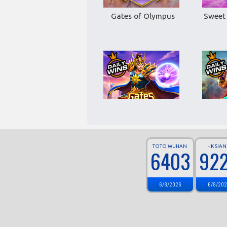
Gates of Olympus
Sweet
Gates of Gatot Kaca
Gates
Super Scatter
TOTO WUHAN
HK SIA
6403
92
6/8/2026
6/8/20