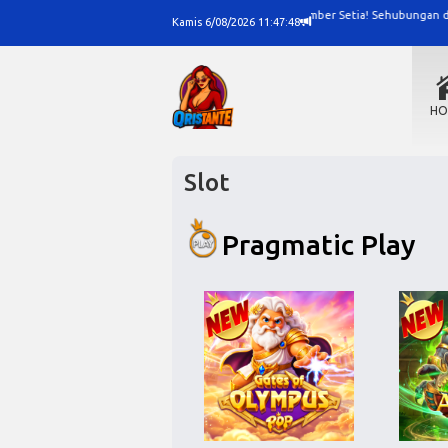
Salam JP, Member Setia! Sehubungan dengan ha
Kamis 6/08/2026 11:47:49
HO
Slot
Pragmatic Play