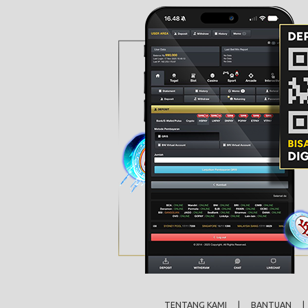
Sugar Rush Super
Sweet
Scatter
Great Rhino
TENTANG KAMI
|
BANTUAN
|