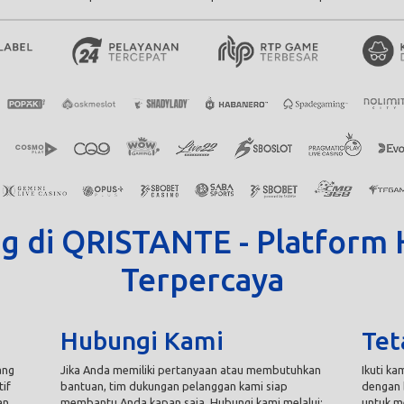
key Warrior
Joker's Jewels
Magic Jour
g di QRISTANTE - Platform H
reat Rhino
Fruit Party
Aztec Gems D
Terpercaya
Megaways
Hubungi Kami
Tet
ang
Jika Anda memiliki pertanyaan atau membutuhkan
Ikuti ka
tif
bantuan, tim dukungan pelanggan kami siap
dengan b
an
membantu Anda kapan saja. Hubungi kami melalui:
untuk m