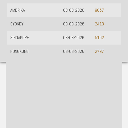
AMERIKA
08-08-2026
8057
SYDNEY
08-08-2026
2413
SINGAPORE
08-08-2026
5102
HONGKONG
08-08-2026
2797