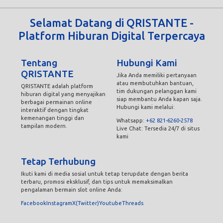
Selamat Datang di QRISTANTE -
Platform Hiburan Digital Terpercaya
Tentang
Hubungi Kami
QRISTANTE
Jika Anda memiliki pertanyaan
atau membutuhkan bantuan,
QRISTANTE adalah platform
tim dukungan pelanggan kami
hiburan digital yang menyajikan
siap membantu Anda kapan saja.
berbagai permainan online
Hubungi kami melalui:
interaktif dengan tingkat
kemenangan tinggi dan
Whatsapp:
+62 821-6260-2578
tampilan modern.
Live Chat: Tersedia 24/7 di situs
kami
Tetap Terhubung
Ikuti kami di media sosial untuk tetap terupdate dengan berita
terbaru, promosi eksklusif, dan tips untuk memaksimalkan
pengalaman bermain slot online Anda:
Facebook
Instagram
X(Twitter)
Youtube
Threads