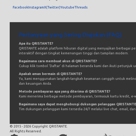
Facebook
Instagram
X(Twitter)
Youtube
Threads
Pertanyaan yang Sering Diajukan (FAQ)
Apa itu QRISTANTE?
QRISTANTE adalah platform hiburan digital yang menyajikan berbagai pe
interaktif dengan tingkat kemenangan tinggi dan tampilan modern.
Bagaimana cara membuat akun di QRISTANTE?
Cukup klik tombol 'Daftar' di halaman beranda kami dan ikuti petunjuk 
Apakah aman bermain di QRISTANTE?
Ya, kami menggunakan langkah-langkah keamanan canggih untuk melindu
dan keuangan Anda.
Metode pembayaran apa yang diterima di QRISTANTE?
Kami menerima berbagai metode pembayaran, termasuk kartu kredit, e-wa
Bagaimana saya dapat menghubungi dukungan pelanggan QRISTANTE
Tim dukungan pelanggan kami tersedia 24/7 melalui live chat, email, dan
© 2015 - 2026 Copyright QRISTANTE.
All Rights Reserved.