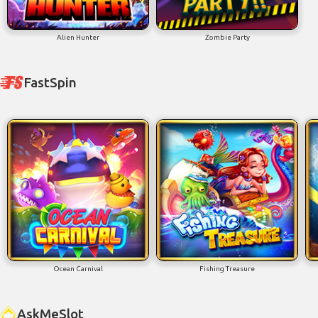
Alien Hunter
Zombie Party
FastSpin
Ocean Carnival
Fishing Treasure
AskMeSlot