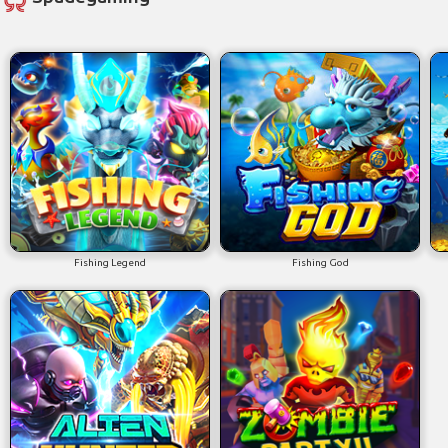
Fishing Legend
Fishing God