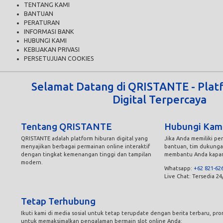
TENTANG KAMI
BANTUAN
PERATURAN
INFORMASI BANK
HUBUNGI KAMI
KEBIJAKAN PRIVASI
PERSETUJUAN COOKIES
Selamat Datang di QRISTANTE - Plat
Digital Terpercaya
Tentang QRISTANTE
Hubungi Kam
QRISTANTE adalah platform hiburan digital yang
Jika Anda memiliki p
menyajikan berbagai permainan online interaktif
bantuan, tim dukunga
dengan tingkat kemenangan tinggi dan tampilan
membantu Anda kapan 
modern.
Whatsapp:
+62 821-62
Live Chat: Tersedia 24/
Tetap Terhubung
Ikuti kami di media sosial untuk tetap terupdate dengan berita terbaru, prom
untuk memaksimalkan pengalaman bermain slot online Anda: