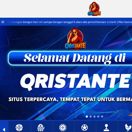
an dengan hari ini sampai dengan tanggal 6 akan ada pemeliharaan sistem ( Maintance ) untuk seme