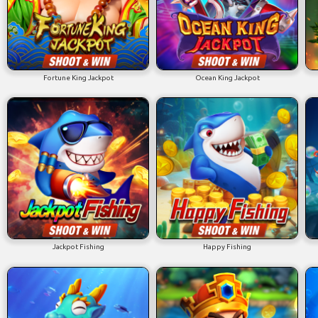
Fortune King Jackpot
Ocean King Jackpot
Jackpot Fishing
Happy Fishing