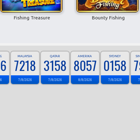
Fishing Treasure
Bounty Fishing
NG
MALAYSIA
QATAR
AMERIKA
SYDNEY
SI
76
7218
3158
8057
0158
7
26
7/8/2026
7/8/2026
8/8/2026
7/8/2026
7