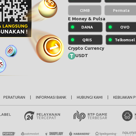
CIMB
Permata
E Money & Pulsa
DANA
OVO
QRIS
Telkomsel
Crypto Currency
USDT
PERATURAN
|
INFORMASI BANK
|
HUBUNGI KAMI
|
KEBIJAKAN P