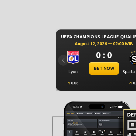
HAMPIONS LEAGUE QUALIFIERS
UEFA CHAMPIONS LEAGUE
gust 12, 2026 — 01:15 WIB
August 11, 2026 — 22
0 : 0
0 : 0
Previous
BET NOW
BET NOW
n
Mjallby
Bodo Glimt
va
3
-0.5
0.99
0.75
0.82