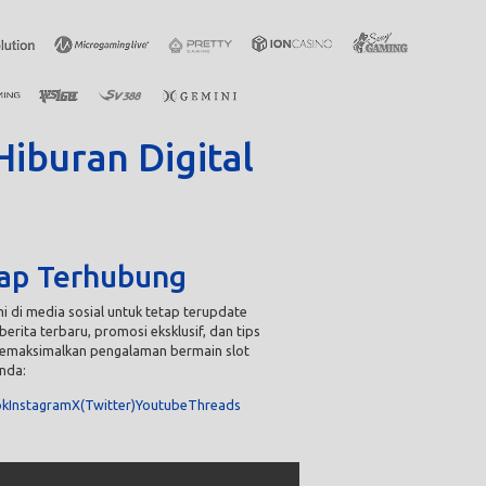
iburan Digital
ap Terhubung
mi di media sosial untuk tetap terupdate
erita terbaru, promosi eksklusif, dan tips
emaksimalkan pengalaman bermain slot
nda:
ok
Instagram
X(Twitter)
Youtube
Threads