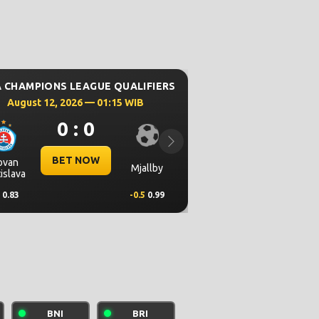
E-FOOTBALL F24 ELITE CLUB FRIENDLY
August 8, 2026 — 11:00 WIB
0 : 0
Next
BET NOW
e-Real Madrid
e-RB Leipzig
0.00
0.80
0.00
0.96
BNI
BRI