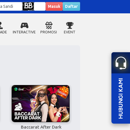
sementara waktu layanan Withdraw, dan Customer Service akan NON-AKTIF sementara
Masuk
Daftar
ADE
INTERACTIVE
PROMOSI
EVENT
Baccarat After Dark