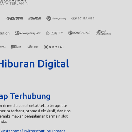
iburan Digital
ap Terhubung
mi di media sosial untuk tetap terupdate
erita terbaru, promosi eksklusif, dan tips
emaksimalkan pengalaman bermain slot
nda:
ok
Instagram
X(Twitter)
Youtube
Threads