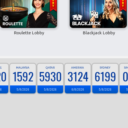
Roulette Lobby
Blackjack Lobby
NG
MALAYSIA
QATAR
AMERIKA
SYDNEY
SI
20
1592
5930
3124
6199
0
26
5/8/2026
5/8/2026
6/8/2026
5/8/2026
5