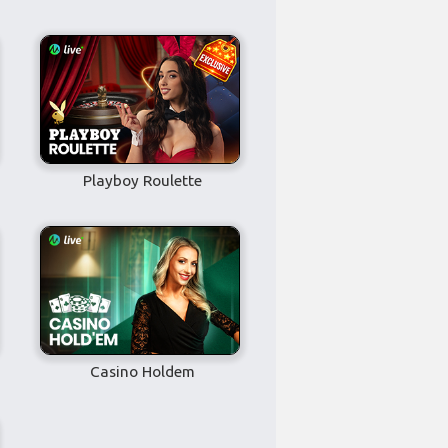
Playboy Roulette
Casino Holdem