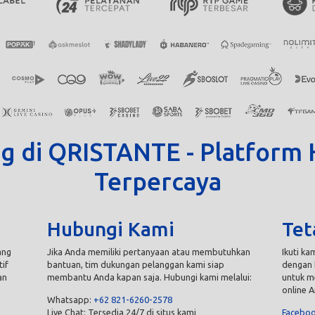
g di QRISTANTE - Platform H
Terpercaya
Hubungi Kami
Tet
ang
Jika Anda memiliki pertanyaan atau membutuhkan
Ikuti ka
tif
bantuan, tim dukungan pelanggan kami siap
dengan b
an
membantu Anda kapan saja. Hubungi kami melalui:
untuk m
online A
Whatsapp:
+62 821-6260-2578
Live Chat: Tersedia 24/7 di situs kami
Facebo