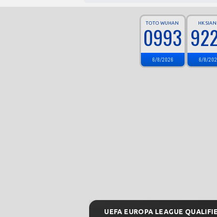
TOTO WUHAN
HK SIA
0993
92
6/8/2026
6/8/20
EUROPA LEAGUE QUALIFIERS
UEFA EUROPA LEAGUE Q