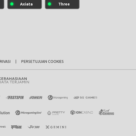
Axiata
Three
RIVASI
|
PERSETUJUAN COOKIES