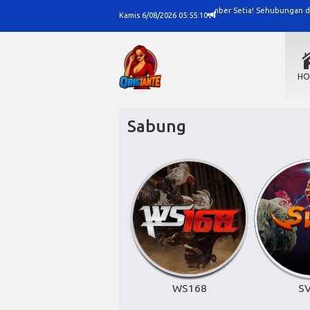
Salam JP, Member Setia! Sehubungan dengan 
Kamis 6/08/2026 05:55:11
HO
Sabung
WS168
S