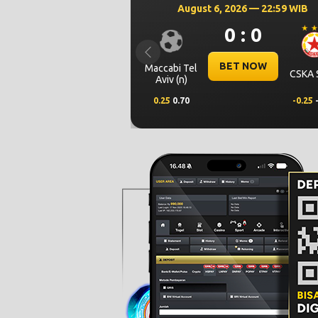
ugust 7, 2026 — 00:00 WIB
August 7, 2026 — 00:
0 : 0
0 : 0
Previous
BET NOW
BET NOW
l
FC Hradec
Pafos FC
rg
Kralove
-1
0.91
-0.25
-0.81